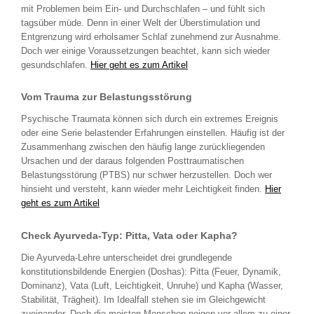
mit Problemen beim Ein- und Durchschlafen – und fühlt sich
tagsüber müde. Denn in einer Welt der Überstimulation und
Entgrenzung wird erholsamer Schlaf zunehmend zur Ausnahme.
Doch wer einige Voraussetzungen beachtet, kann sich wieder
gesundschlafen.
Hier geht es zum Artikel
Vom Trauma zur Belastungsstörung
Psychische Traumata können sich durch ein extremes Ereignis
oder eine Serie belastender Erfahrungen einstellen. Häufig ist der
Zusammenhang zwischen den häufig lange zurückliegenden
Ursachen und der daraus folgenden Posttraumatischen
Belastungsstörung (PTBS) nur schwer herzustellen. Doch wer
hinsieht und versteht, kann wieder mehr Leichtigkeit finden.
Hier
geht es zum Artikel
Check Ayurveda-Typ: Pitta, Vata oder Kapha?
Die Ayurveda-Lehre unterscheidet drei grundlegende
konstitutionsbildende Energien (Doshas): Pitta (Feuer, Dynamik,
Dominanz), Vata (Luft, Leichtigkeit, Unruhe) und Kapha (Wasser,
Stabilität, Trägheit). Im Idealfall stehen sie im Gleichgewicht
zueinander. Doch die meisten Menschen neigen vor allem zu einer