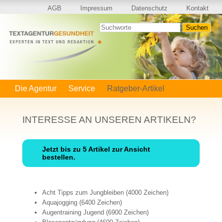
Navigation
AGB
Impressum
Datenschutz
Kontakt
überspringen
Suchen
Navigation
Die Agentur
Service
Ratgeber-Artikel
überspringen
INTERESSE AN UNSEREN ARTIKELN?
Jetzt bis zu 5 Artikel zur Ansicht
bestellen.
Acht Tipps zum Jungbleiben (4000 Zeichen)
Aquajogging (6400 Zeichen)
Augentraining Jugend (6900 Zeichen)